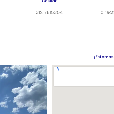
Celular
312 7815354
direc
¡Estamos 