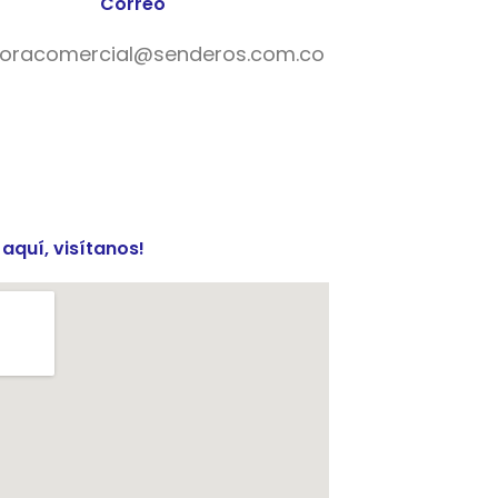
Correo
toracomercial@senderos.com.co
aquí, visítanos!