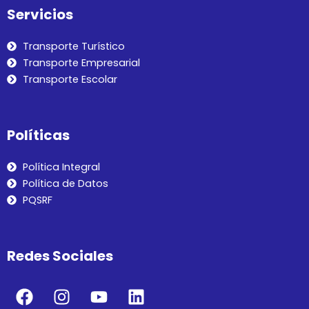
Servicios
Transporte Turístico
Transporte Empresarial
Transporte Escolar
Políticas
Política Integral
Política de Datos
PQSRF
Redes Sociales
F
I
Y
L
a
n
o
i